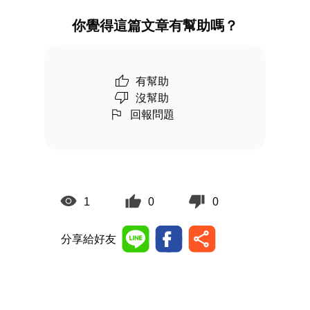
你覺得這篇文章有幫助嗎？
有幫助
沒幫助
回報問題
1
0
0
分享給好友