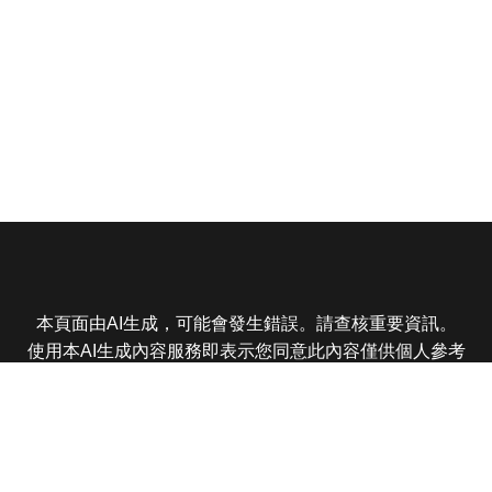
本頁面由AI生成，可能會發生錯誤。請查核重要資訊。
使用本AI生成內容服務即表示您同意此內容僅供個人參考
非商業用途，任何轉載分享皆不得違反法律或侵犯智慧財
產權，且您了解輸出內容可能不準確，所有爭議東森娛樂
保有最終解釋權