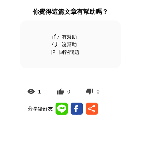
你覺得這篇文章有幫助嗎？
有幫助
沒幫助
回報問題
1
0
0
分享給好友