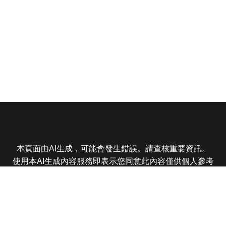
本頁面由AI生成，可能會發生錯誤。請查核重要資訊。
使用本AI生成內容服務即表示您同意此內容僅供個人參考
非商業用途，任何轉載分享皆不得違反法律或侵犯智慧財
產權，且您了解輸出內容可能不準確，所有爭議東森娛樂
保有最終解釋權