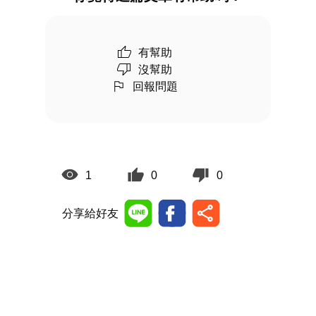
有幫助
沒幫助
回報問題
1
0
0
分享給好友