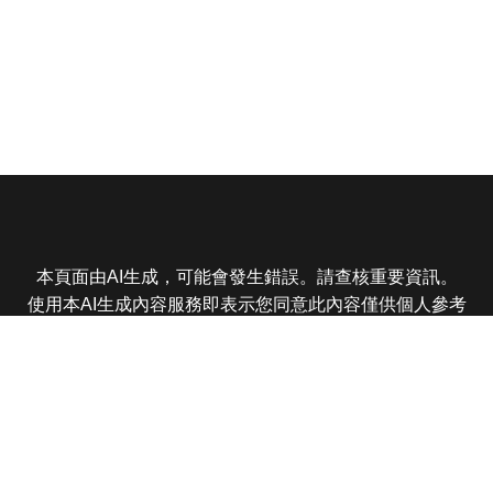
本頁面由AI生成，可能會發生錯誤。請查核重要資訊。
使用本AI生成內容服務即表示您同意此內容僅供個人參考
非商業用途，任何轉載分享皆不得違反法律或侵犯智慧財
產權，且您了解輸出內容可能不準確，所有爭議東森娛樂
保有最終解釋權
東森電視 版權所有 © 2025 EBC All Rights Reserved.
|
隱
私權政策