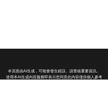
本頁面由AI生成，可能會發生錯誤。請查核重要資訊。
使用本AI生成內容服務即表示您同意此內容僅供個人參考
非商業用途，任何轉載分享皆不得違反法律或侵犯智慧財
產權，且您了解輸出內容可能不準確，所有爭議東森娛樂
保有最終解釋權