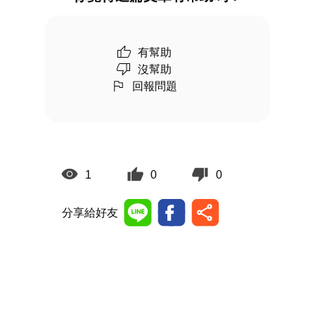
有幫助
沒幫助
回報問題
1
0
0
分享給好友