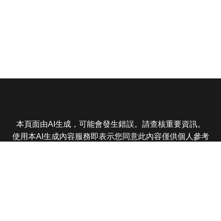
本頁面由AI生成，可能會發生錯誤。請查核重要資訊。
使用本AI生成內容服務即表示您同意此內容僅供個人參考
非商業用途，任何轉載分享皆不得違反法律或侵犯智慧財
產權，且您了解輸出內容可能不準確，所有爭議東森娛樂
保有最終解釋權
東森電視 版權所有 © 2025 EBC All Rights Reserved.
|
隱
私權政策