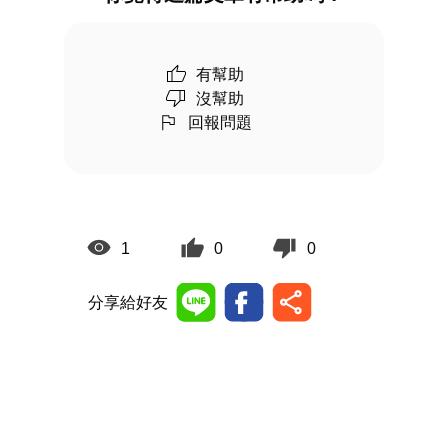
有幫助
沒幫助
回報問題
1
0
0
分享給好友