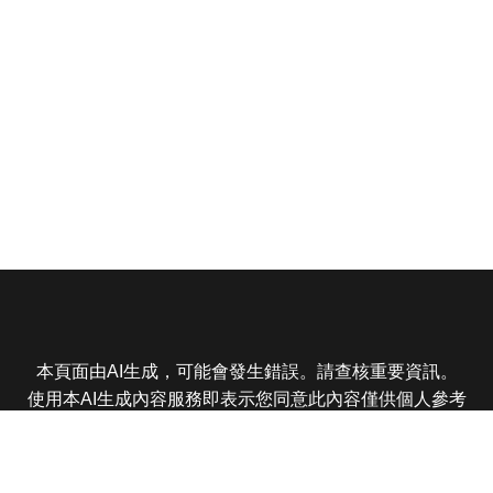
本頁面由AI生成，可能會發生錯誤。請查核重要資訊。
使用本AI生成內容服務即表示您同意此內容僅供個人參考
非商業用途，任何轉載分享皆不得違反法律或侵犯智慧財
產權，且您了解輸出內容可能不準確，所有爭議東森娛樂
保有最終解釋權