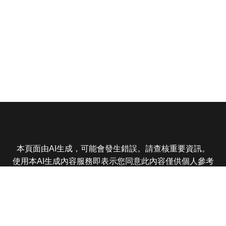
本頁面由AI生成，可能會發生錯誤。請查核重要資訊。
使用本AI生成內容服務即表示您同意此內容僅供個人參考
非商業用途，任何轉載分享皆不得違反法律或侵犯智慧財
產權，且您了解輸出內容可能不準確，所有爭議東森娛樂
保有最終解釋權