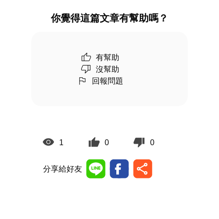
你覺得這篇文章有幫助嗎？
有幫助
沒幫助
回報問題
1
0
0
分享給好友