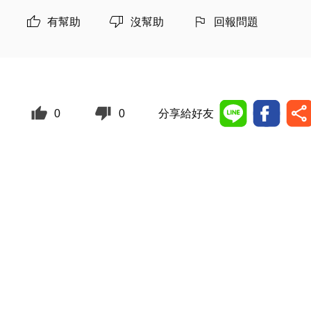
有幫助
沒幫助
回報問題
0
0
分享給好友