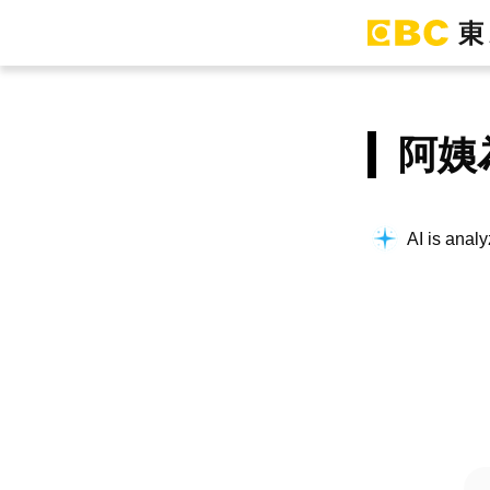
阿姨
AI is analy