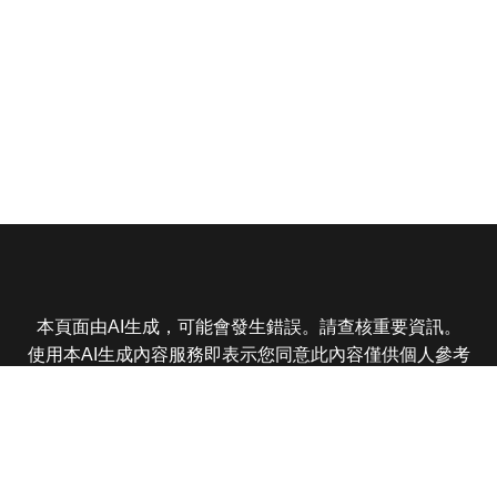
本頁面由AI生成，可能會發生錯誤。請查核重要資訊。
使用本AI生成內容服務即表示您同意此內容僅供個人參考
非商業用途，任何轉載分享皆不得違反法律或侵犯智慧財
產權，且您了解輸出內容可能不準確，所有爭議東森娛樂
保有最終解釋權