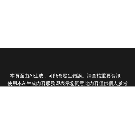
本頁面由AI生成，可能會發生錯誤。請查核重要資訊。
使用本AI生成內容服務即表示您同意此內容僅供個人參考
非商業用途，任何轉載分享皆不得違反法律或侵犯智慧財
產權，且您了解輸出內容可能不準確，所有爭議東森娛樂
保有最終解釋權
東森電視 版權所有 © 2025 EBC All Rights Reserved.
|
隱
私權政策