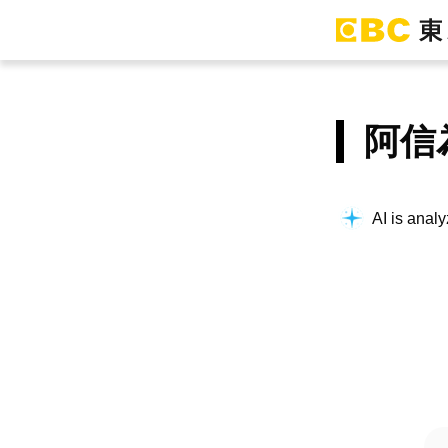
阿信
AI is analy