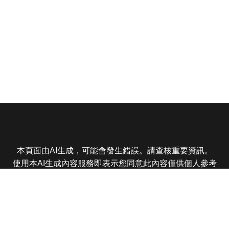
本頁面由AI生成，可能會發生錯誤。請查核重要資訊。
使用本AI生成內容服務即表示您同意此內容僅供個人參考
非商業用途，任何轉載分享皆不得違反法律或侵犯智慧財
產權，且您了解輸出內容可能不準確，所有爭議東森娛樂
保有最終解釋權