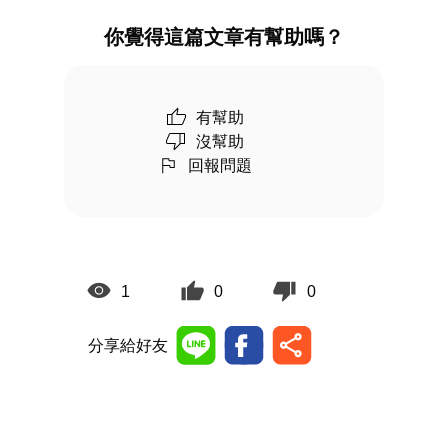
你覺得這篇文章有幫助嗎？
有幫助
沒幫助
回報問題
1
0
0
分享給好友