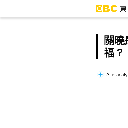
關曉
福？
AI is analy