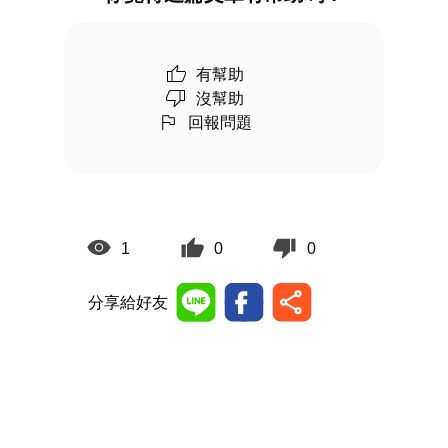
有幫助
沒幫助
回報問題
1
0
0
分享給好友