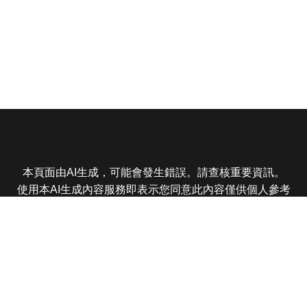
本頁面由AI生成，可能會發生錯誤。請查核重要資訊。
使用本AI生成內容服務即表示您同意此內容僅供個人參考
非商業用途，任何轉載分享皆不得違反法律或侵犯智慧財
產權，且您了解輸出內容可能不準確，所有爭議東森娛樂
保有最終解釋權
東森電視 版權所有 © 2025 EBC All Rights Reserved.
|
隱
私權政策