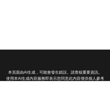
本頁面由AI生成，可能會發生錯誤。請查核重要資訊。
使用本AI生成內容服務即表示您同意此內容僅供個人參考
非商業用途，任何轉載分享皆不得違反法律或侵犯智慧財
產權，且您了解輸出內容可能不準確，所有爭議東森娛樂
保有最終解釋權