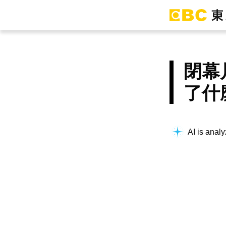
閉幕
了什
AI is analy