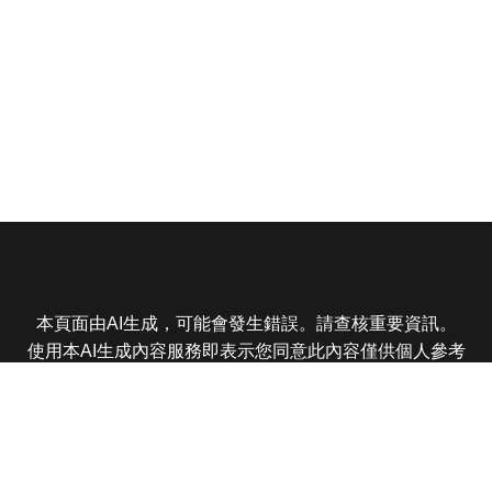
本頁面由AI生成，可能會發生錯誤。請查核重要資訊。
使用本AI生成內容服務即表示您同意此內容僅供個人參考
非商業用途，任何轉載分享皆不得違反法律或侵犯智慧財
產權，且您了解輸出內容可能不準確，所有爭議東森娛樂
保有最終解釋權