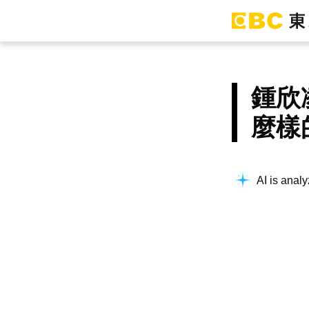
鍾欣
麼樣
AI is analy