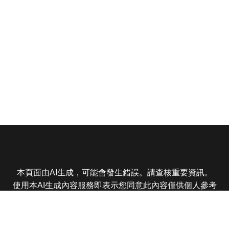
本頁面由AI生成，可能會發生錯誤。請查核重要資訊。
使用本AI生成內容服務即表示您同意此內容僅供個人參考
非商業用途，任何轉載分享皆不得違反法律或侵犯智慧財
產權，且您了解輸出內容可能不準確，所有爭議東森娛樂
保有最終解釋權