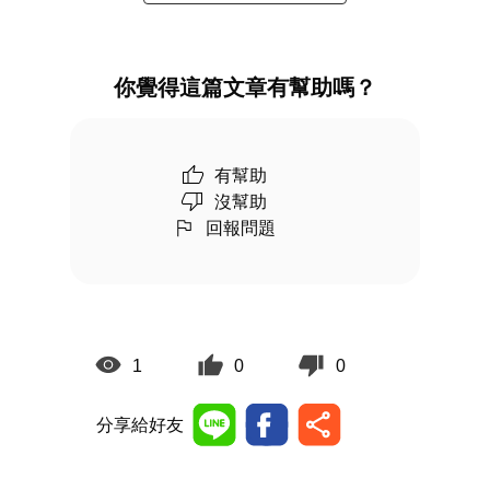
你覺得這篇文章有幫助嗎？
有幫助
沒幫助
回報問題
1
0
0
分享給好友