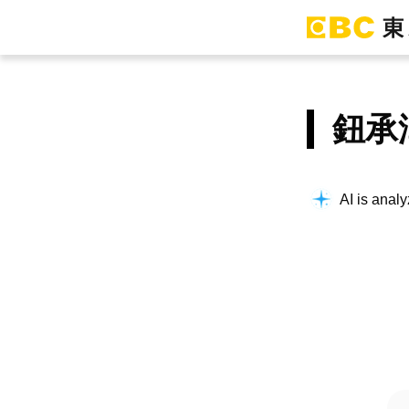
鈕承
AI is analy