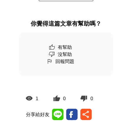
你覺得這篇文章有幫助嗎？
有幫助
沒幫助
回報問題
1
0
0
分享給好友