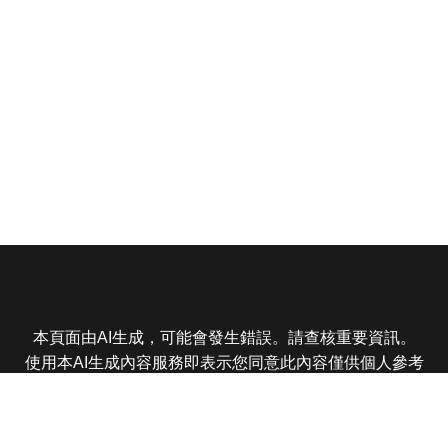
本頁面由AI生成，可能會發生錯誤。請查核重要資訊。
使用本AI生成內容服務即表示您同意此內容僅供個人參考
非商業用途，任何轉載分享皆不得違反法律或侵犯智慧財
產權，且您了解輸出內容可能不準確，所有爭議東森娛樂
保有最終解釋權