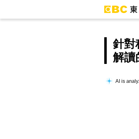
針對
解讀
AI is analy