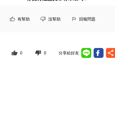
有幫助
沒幫助
回報問題
0
0
分享給好友