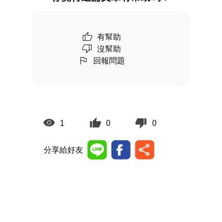
有幫助
沒幫助
回報問題
1
0
0
分享給好友