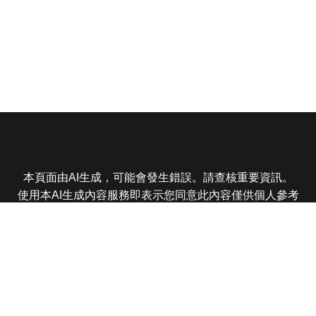
本頁面由AI生成，可能會發生錯誤。請查核重要資訊。
使用本AI生成內容服務即表示您同意此內容僅供個人參考
非商業用途，任何轉載分享皆不得違反法律或侵犯智慧財
產權，且您了解輸出內容可能不準確，所有爭議東森娛樂
保有最終解釋權
東森電視 版權所有 © 2025 EBC All Rights Reserved.
|
隱
私權政策