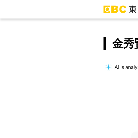
金秀
AI is analy