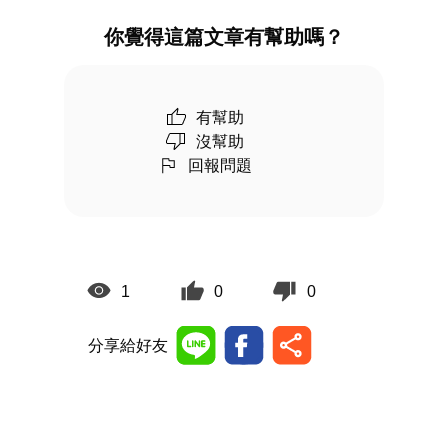
你覺得這篇文章有幫助嗎？
有幫助
沒幫助
回報問題
1
0
0
分享給好友