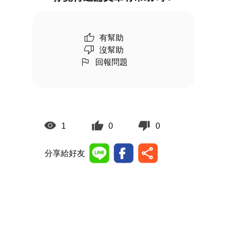
有幫助
沒幫助
回報問題
1
0
0
分享給好友