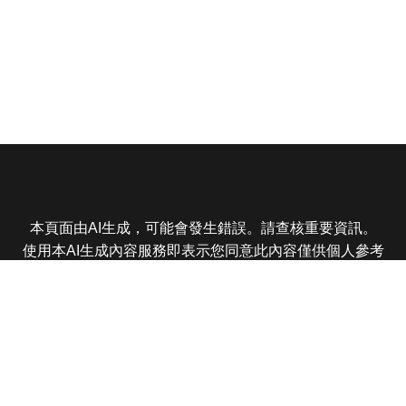
本頁面由AI生成，可能會發生錯誤。請查核重要資訊。
使用本AI生成內容服務即表示您同意此內容僅供個人參考
非商業用途，任何轉載分享皆不得違反法律或侵犯智慧財
產權，且您了解輸出內容可能不準確，所有爭議東森娛樂
保有最終解釋權
東森電視 版權所有 © 2025 EBC All Rights Reserved.
|
隱
私權政策