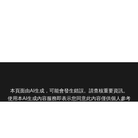
本頁面由AI生成，可能會發生錯誤。請查核重要資訊。
使用本AI生成內容服務即表示您同意此內容僅供個人參考
非商業用途，任何轉載分享皆不得違反法律或侵犯智慧財
產權，且您了解輸出內容可能不準確，所有爭議東森娛樂
保有最終解釋權