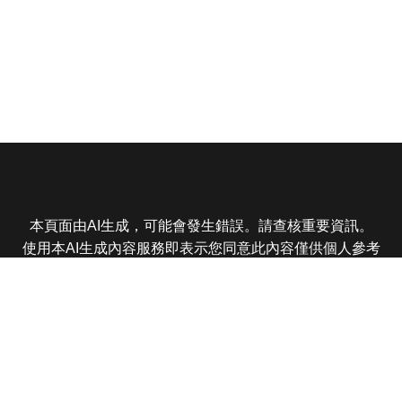
本頁面由AI生成，可能會發生錯誤。請查核重要資訊。
使用本AI生成內容服務即表示您同意此內容僅供個人參考
非商業用途，任何轉載分享皆不得違反法律或侵犯智慧財
產權，且您了解輸出內容可能不準確，所有爭議東森娛樂
保有最終解釋權
東森電視 版權所有 © 2025 EBC All Rights Reserved.
|
隱
私權政策