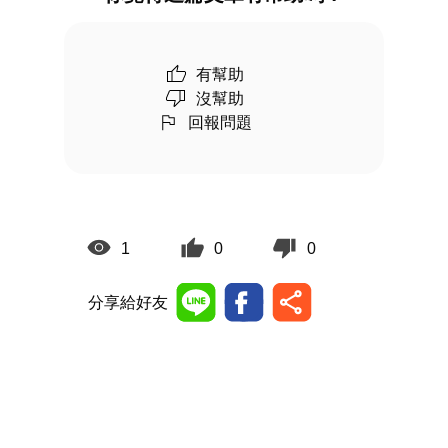
有幫助
沒幫助
回報問題
1
0
0
分享給好友