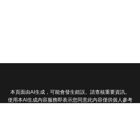
本頁面由AI生成，可能會發生錯誤。請查核重要資訊。
使用本AI生成內容服務即表示您同意此內容僅供個人參考
非商業用途，任何轉載分享皆不得違反法律或侵犯智慧財
產權，且您了解輸出內容可能不準確，所有爭議東森娛樂
保有最終解釋權