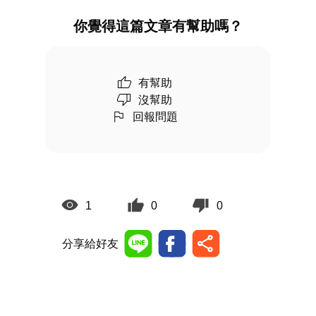
你覺得這篇文章有幫助嗎？
有幫助
沒幫助
回報問題
1
0
0
分享給好友