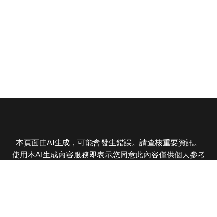
本頁面由AI生成，可能會發生錯誤。請查核重要資訊。
使用本AI生成內容服務即表示您同意此內容僅供個人參考
非商業用途，任何轉載分享皆不得違反法律或侵犯智慧財
產權，且您了解輸出內容可能不準確，所有爭議東森娛樂
保有最終解釋權