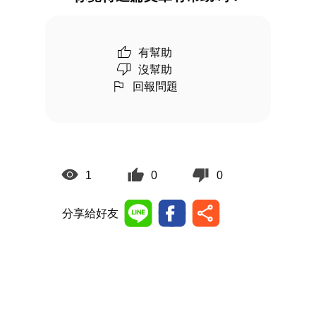
有幫助
沒幫助
回報問題
1
0
0
分享給好友