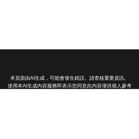
本頁面由AI生成，可能會發生錯誤。請查核重要資訊。
使用本AI生成內容服務即表示您同意此內容僅供個人參考
非商業用途，任何轉載分享皆不得違反法律或侵犯智慧財
產權，且您了解輸出內容可能不準確，所有爭議東森娛樂
保有最終解釋權
東森電視 版權所有 © 2025 EBC All Rights Reserved.
|
隱
私權政策