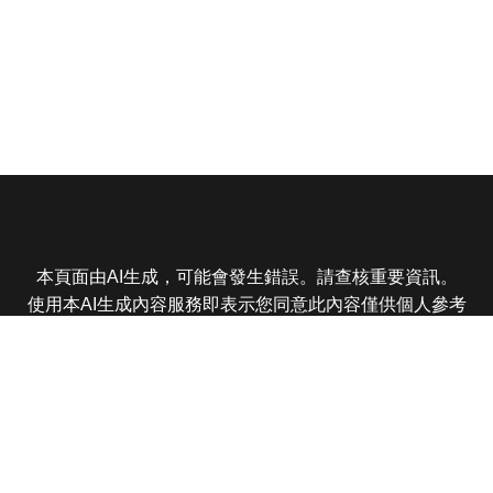
本頁面由AI生成，可能會發生錯誤。請查核重要資訊。
使用本AI生成內容服務即表示您同意此內容僅供個人參考
非商業用途，任何轉載分享皆不得違反法律或侵犯智慧財
產權，且您了解輸出內容可能不準確，所有爭議東森娛樂
保有最終解釋權
東森電視 版權所有 © 2025 EBC All Rights Reserved.
|
隱
私權政策