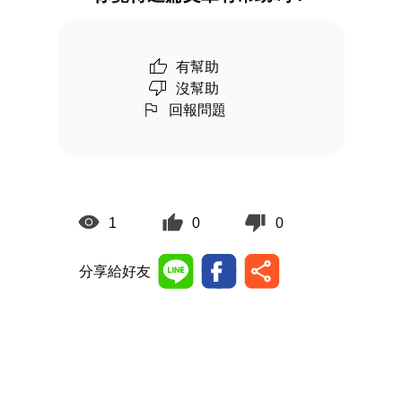
有幫助
沒幫助
回報問題
1
0
0
分享給好友