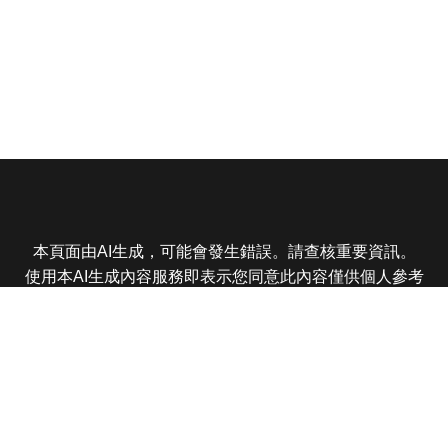
本頁面由AI生成，可能會發生錯誤。請查核重要資訊。
使用本AI生成內容服務即表示您同意此內容僅供個人參考
非商業用途，任何轉載分享皆不得違反法律或侵犯智慧財
產權，且您了解輸出內容可能不準確，所有爭議東森娛樂
保有最終解釋權
東森電視 版權所有 © 2025 EBC All Rights Reserved.
|
隱
私權政策