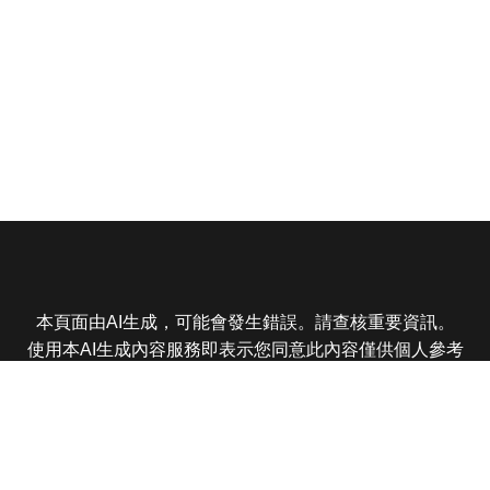
本頁面由AI生成，可能會發生錯誤。請查核重要資訊。
使用本AI生成內容服務即表示您同意此內容僅供個人參考
非商業用途，任何轉載分享皆不得違反法律或侵犯智慧財
產權，且您了解輸出內容可能不準確，所有爭議東森娛樂
保有最終解釋權