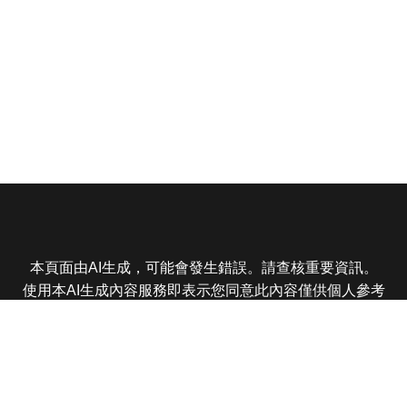
本頁面由AI生成，可能會發生錯誤。請查核重要資訊。
使用本AI生成內容服務即表示您同意此內容僅供個人參考
非商業用途，任何轉載分享皆不得違反法律或侵犯智慧財
產權，且您了解輸出內容可能不準確，所有爭議東森娛樂
保有最終解釋權