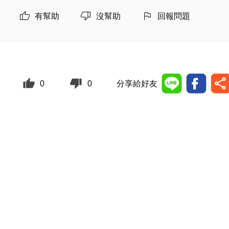
有幫助
沒幫助
回報問題
0
0
分享給好友