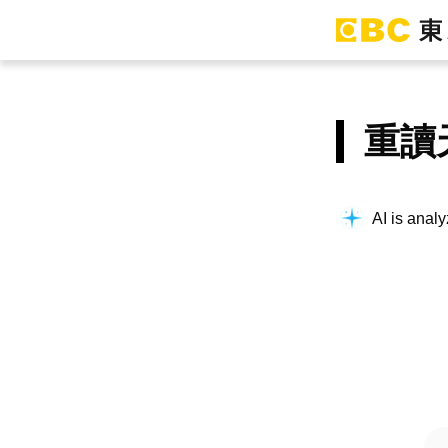
重讀
AI is analy