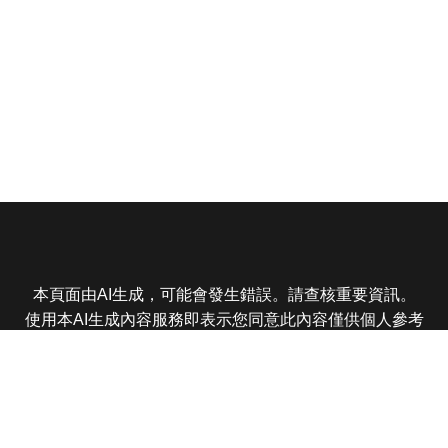
本頁面由AI生成，可能會發生錯誤。請查核重要資訊。
使用本AI生成內容服務即表示您同意此內容僅供個人參考
非商業用途，任何轉載分享皆不得違反法律或侵犯智慧財
產權，且您了解輸出內容可能不準確，所有爭議東森娛樂
保有最終解釋權