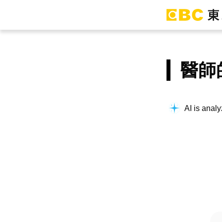
醫師
AI is analy