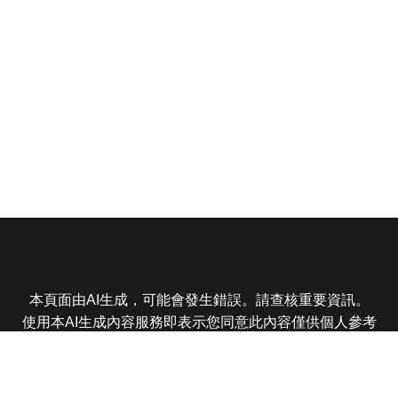
本頁面由AI生成，可能會發生錯誤。請查核重要資訊。
使用本AI生成內容服務即表示您同意此內容僅供個人參考
非商業用途，任何轉載分享皆不得違反法律或侵犯智慧財
產權，且您了解輸出內容可能不準確，所有爭議東森娛樂
保有最終解釋權