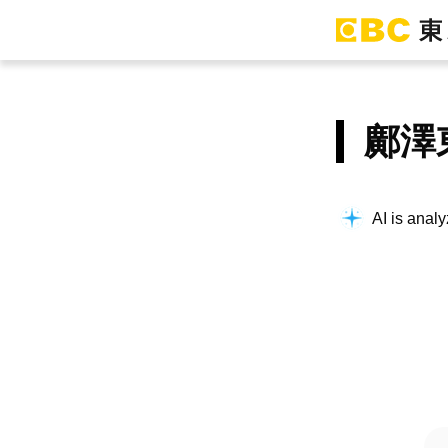
鄺澤
AI is analy