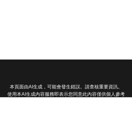
本頁面由AI生成，可能會發生錯誤。請查核重要資訊。
使用本AI生成內容服務即表示您同意此內容僅供個人參考
非商業用途，任何轉載分享皆不得違反法律或侵犯智慧財
產權，且您了解輸出內容可能不準確，所有爭議東森娛樂
保有最終解釋權