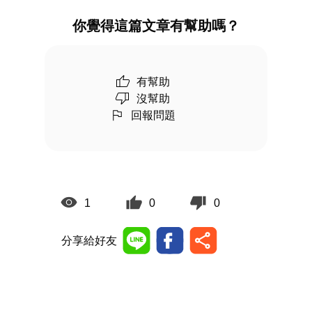
你覺得這篇文章有幫助嗎？
有幫助
沒幫助
回報問題
1
0
0
分享給好友