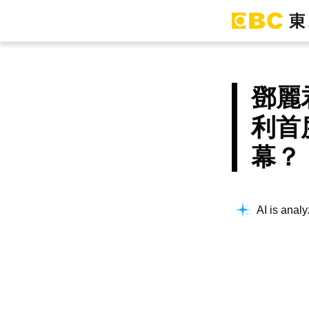
鄧麗
利首
幕？
AI is analy