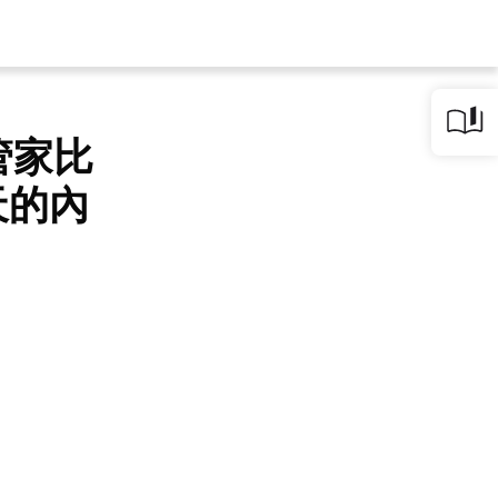
管家比
天的內