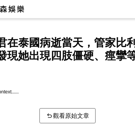
君在泰國病逝當天，管家比
發現她出現四肢僵硬、痙攣
ntext...
觀看原始文章