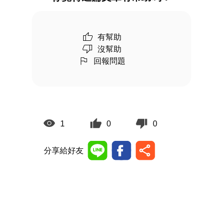
有幫助
沒幫助
回報問題
1
0
0
分享給好友