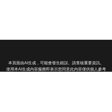
本頁面由AI生成，可能會發生錯誤。請查核重要資訊。
使用本AI生成內容服務即表示您同意此內容僅供個人參考
非商業用途，任何轉載分享皆不得違反法律或侵犯智慧財
產權，且您了解輸出內容可能不準確，所有爭議東森娛樂
保有最終解釋權
東森電視 版權所有 © 2025 EBC All Rights Reserved.
|
隱
私權政策