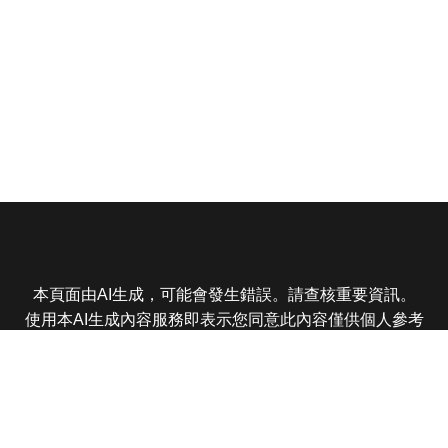
本頁面由AI生成，可能會發生錯誤。請查核重要資訊。
使用本AI生成內容服務即表示您同意此內容僅供個人參考
非商業用途，任何轉載分享皆不得違反法律或侵犯智慧財
產權，且您了解輸出內容可能不準確，所有爭議東森娛樂
保有最終解釋權