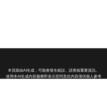
本頁面由AI生成，可能會發生錯誤。請查核重要資訊。
使用本AI生成內容服務即表示您同意此內容僅供個人參考
非商業用途，任何轉載分享皆不得違反法律或侵犯智慧財
產權，且您了解輸出內容可能不準確，所有爭議東森娛樂
保有最終解釋權