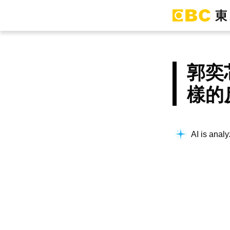
郭奕
樣的
AI is analy