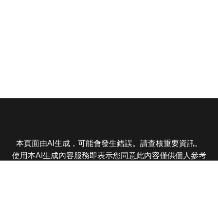
本頁面由AI生成，可能會發生錯誤。請查核重要資訊。
使用本AI生成內容服務即表示您同意此內容僅供個人參考
非商業用途，任何轉載分享皆不得違反法律或侵犯智慧財
產權，且您了解輸出內容可能不準確，所有爭議東森娛樂
保有最終解釋權